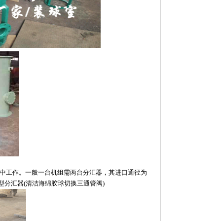
中工作。一般一台机组需两台分汇器，其进口通径为
H型分汇器(清洁海绵胶球切换三通管阀)