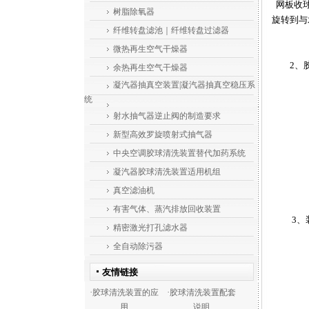
网板收球
树脂除氧器
旋转到与
纤维转盘滤池｜纤维转盘过滤器
微热再生空气干燥器
2、胶球
余热再生空气干燥器
凝汽器抽真空装置|凝汽器抽真空稳压系
统
射水抽气器逆止阀的制造要求
新型高效罗旋喷射式抽气器
中央空调胶球清洗装置替代加药系统
凝汽器胶球清洗装置适用机组
真空滤油机
有害气体、蒸汽排放回收装置
3、装
精密激光打孔滤水器
全自动除污器
友情链接
·
·
胶球清洗装置的应
胶球清洗装置配套
用
说明