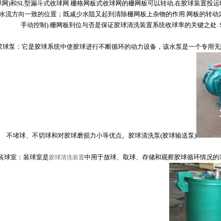
网)和SL型漏斗式收球网.栅格网板式收球网的栅网板可以转动,在胶球装置投运
水流方向一致的位置；既减少水阻又起到清除栅网板上杂物的作用.网板的转动定位
手动控制).栅网板到位与否是保证胶球清洗装置系统收球率的关键之处. SL
泵：它是胶球系统中使胶球进行不断循环的动力设备，该水泵是一个专用无
不堵球、不切球和对胶球磨损力小等优点。胶球清洗泵(胶球输送泵)
球室：装球室是
中用于放球、取球、存储和观察胶球循环情况的
胶球清洗装置