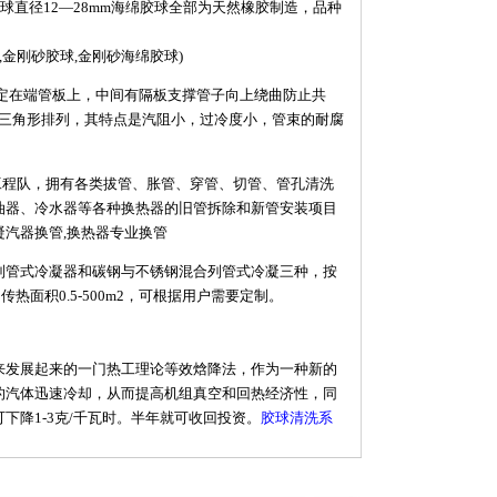
直径12—28mm海绵胶球全部为天然橡胶制造，品种
,金刚砂胶球,金刚砂海绵胶球)
定在端管板上，中间有隔板支撑管子向上绕曲防止共
，三角形排列，其特点是汽阻小，过冷度小，管束的耐腐
工程队，拥有各类拔管、胀管、穿管、切管、管孔清洗
油器、冷水器等各种换热器的旧管拆除和新管安装项目
汽器换管,换热器专业换管
管式冷凝器和碳钢与不锈钢混合列管式冷凝三种，按
面积0.5-500m2，可根据用户需要定制。
发展起来的一门热工理论等效焓降法，作为一种新的
的汽体迅速冷却，从而提高机组真空和回热经济性，同
降1-3克/千瓦时。半年就可收回投资。
胶球清洗系