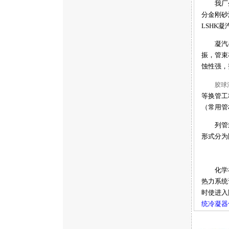
我厂生产
分金刚砂
LSHK
凝汽器管
振，管束
蚀性强，
胶球
等换管工
（常用管
列管式冷
形式分为
化学补水
热力系统
时使进入
统冷凝器