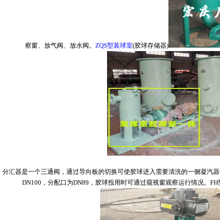
察窗、放气阀、放水阀。
ZQS型装球室
(胶球存储器)
汇器是一个三通阀，通过导向板的切换可使胶球进入需要清洗的一侧凝汽器
DN100，分配口为DN89，胶球投用时可通过窥视窗观察运行情况。F