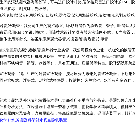
的清洗凝气器海绵胶球，可与进口胶球相比,但价格只是进口胶球的1/4，胶球
海绵胶球，剥皮球，光球等。
凝汽器冷却管清洁专用胶球(进口胶球,凝汽器清洗用海绵胶球,橡胶海绵球,剥皮胶球
,冷凝管：我公司生产的凝汽器采用不锈钢管作为换热管，管子用胀管法固
布置采用HEI-6的设计技术，用该技术设计的凝汽器为汽流向心式，弧向布置
整体使用寿命长。连圣华康牌凝汽器管,冷凝器管,换热管,冷却管
系统凝汽器换管,换热器专业换管：我公司设有专业化、机械化的换管
清洗装置
程中需要的各类专用机械设备等。主要从事电厂的凝汽器、高低压加热器、冷
材有不锈钢管、铜管、钛管等）。具有工期短、质量优等特点。胶球清洗系统凝
凝器：我厂生产的列管式冷凝器，按材质分为碳钢列管式冷凝器，不锈钢列
固定管板式、浮头式、U型管式换热器，按结构分为单管程、双管程和多管程，传热
：凝汽器补水节能装置技术是电力部推广的重点节能措施。是通过近几年来
计算分析方法。在冷凝器中增加一套补水装置，把化学补水科学噴入，使排出
除氧器的水温提高，含氧量降低，提高除氧器除氧效率。采用该装置后，煤耗可下
化学补水,冷凝器科学补水真空除氧装置