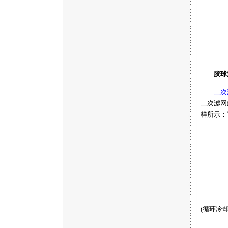
胶球清
二次
二次滤网
样所示：
(循环冷