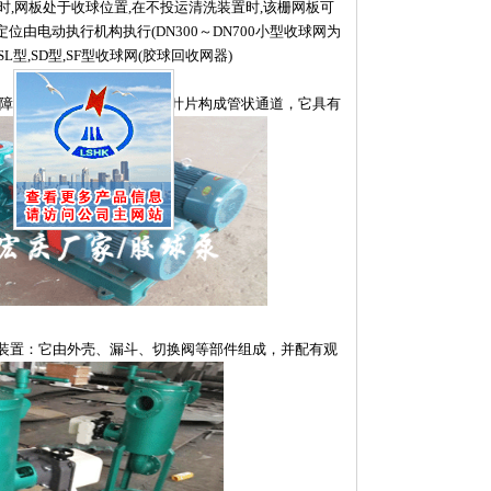
时,网板处于收球位置,在不投运清洗装置时,该栅网板可
由电动执行机构执行(DN300～DN700小型收球网为
型,SD型,SF型收球网(胶球回收网器)
障碍离心泵，其叶轮由两片叶片构成管状通道，它具有
装置：它由外壳、漏斗、切换阀等部件组成，并配有观