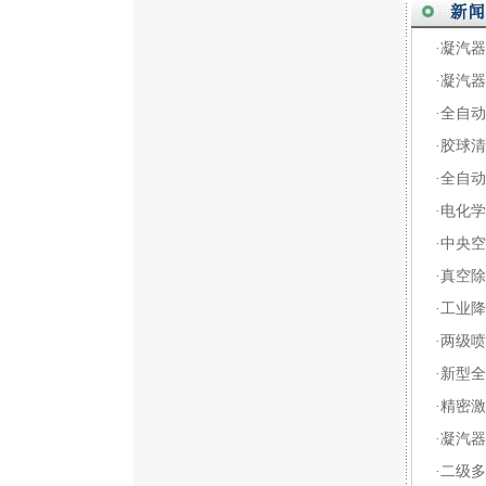
·凝汽
·凝汽
·全自
·胶球
·全自
·电化
·中央
·真空
·工业
·两级
·新型
·精密
·凝汽
·二级