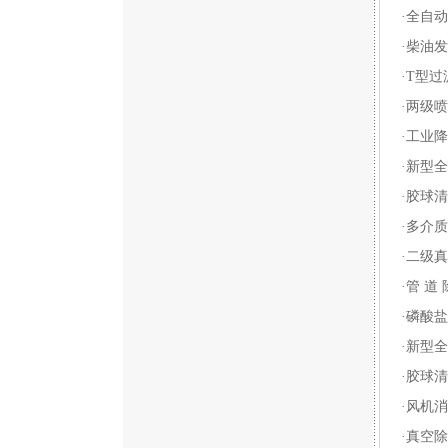
·全自
·柴油
·T型过
·两级
·工业
·新型
·胶球
·多介
·二级
·管 道 
·磷酸
·新型
·胶球
·风机
·真空